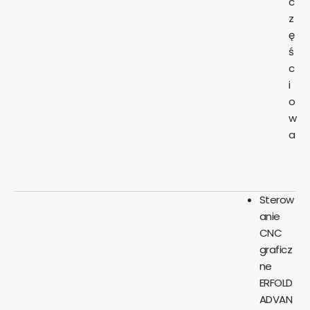
c
z
ę
ś
c
i
o
w
a
Sterow
anie
CNC
graficz
ne
ERFOLD
ADVAN