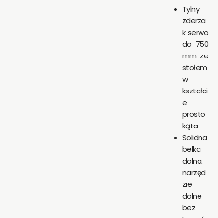
Tylny
zderza
k serwo
do 750
mm ze
stołem
w
kształci
e
prosto
kąta
Solidna
belka
dolna,
narzęd
zie
dolne
bez