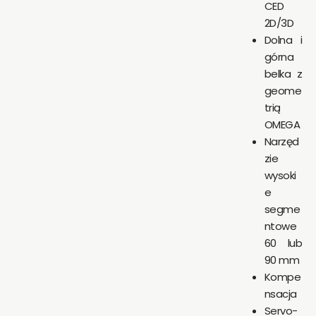
CED
2D/3D
Dolna i
górna
belka z
geome
trią
OMEGA
Narzęd
zie
wysoki
e
segme
ntowe
60 lub
90 mm
Kompe
nsacja
Servo-