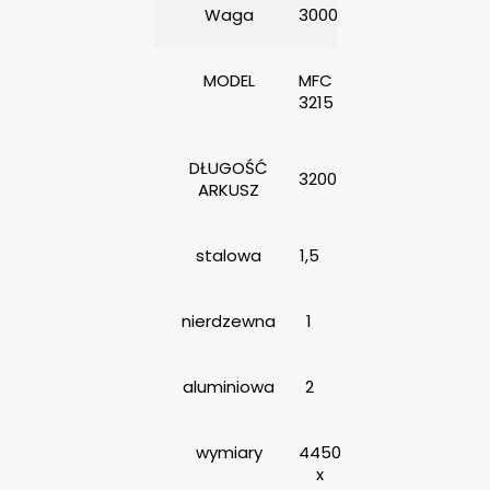
Waga
3000
MODEL
MFC
3215
DŁUGOŚĆ
3200
ARKUSZ
stalowa
1,5
nierdzewna
1
aluminiowa
2
wymiary
4450
x