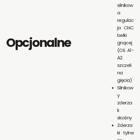
silnikow
a
regulac
ja CNC
belki
Opcjonalne
gnącej
(Oś A1-
A2
szczeli
na
gięcia)
Silnikow
y
zderza
k
skośny
Zderza
ki tylne