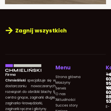
Zagnij wszystkich
Menu
K
Te
+
Firma
Strona główna
60
Chmieliński
specjalizuje się w
Maszyny
95
dostarczaniu nowoczesnych
16
+
Serwis
rozwiązań do obróbki blachy tj.
60
O nas
8
centra gnące, zaginarki długie,
Aktualności
5
zaginarko-krawędziarki,
Succes story
E-
zaginarki ręczne i gilotyny.