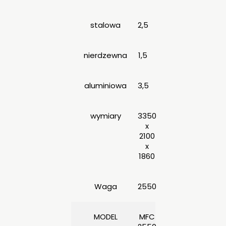
stalowa
2,5
nierdzewna
1,5
aluminiowa
3,5
wymiary
3350
x
2100
x
1860
Waga
2550
MODEL
MFC