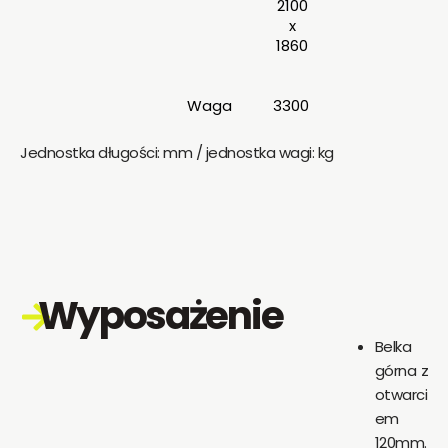
2100
x
1860
Waga
3300
Jednostka długości: mm / jednostka wagi: kg
Wyposażenie
Belka
górna z
otwarci
em
120mm.