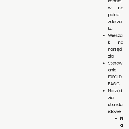
kanałó
w na
palce
zderza
ka
Wiesza
k na
narzęd
zia
Sterow
anie
ERFOLD
BASIC
Narzęd
zia
standa
rdowe:
N
a