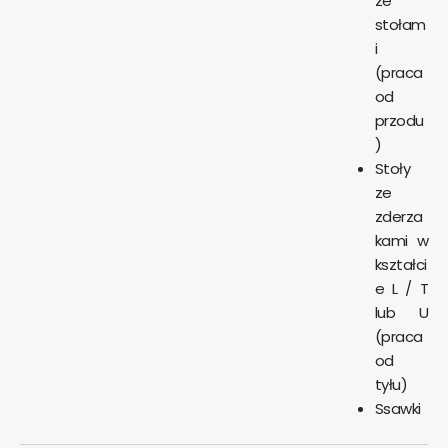
ze
stołam
i
(praca
od
przodu
)
Stoły
ze
zderza
kami w
kształci
e L / T
lub U
(praca
od
tyłu)
Ssawki