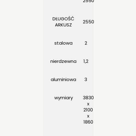
2550
DŁUGOŚĆ
2550
ARKUSZ
stalowa
2
nierdzewna
1,2
aluminiowa
3
wymiary
3830
x
2100
x
1860