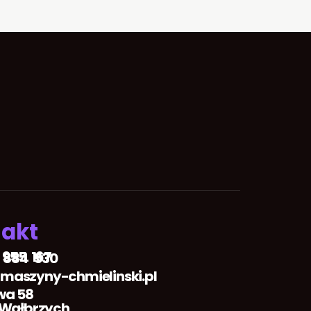
akt
 955 167
 884 530
aszyny-chmielinski.pl
wa 58
 Wałbrzych