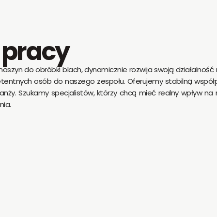
 pracy
szyn do obróbki blach, dynamicznie rozwija swoją działalność 
entnych osób do naszego zespołu. Oferujemy stabilną współp
ży. Szukamy specjalistów, którzy chcą mieć realny wpływ na ro
nia.